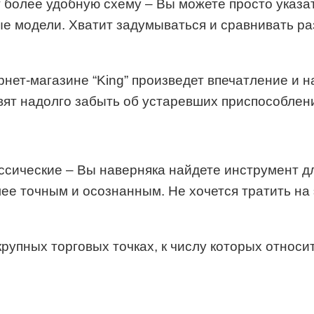
т более удобную схему – Вы можете просто указат
е модели. Хватит задумываться и сравнивать р
ет-магазине “King” произведет впечатление и н
ят надолго забыть об устаревших приспособлени
сические – Вы наверняка найдете инструмент д
ее точным и осознанным. Не хочется тратить на
упных торговых точках, к числу которых относитс