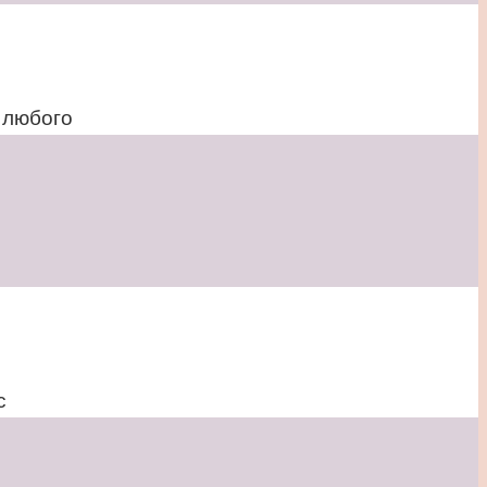
 любого
с