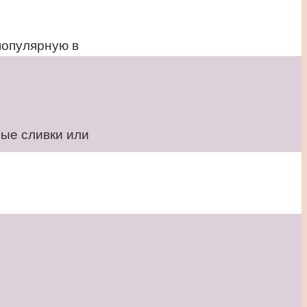
популярную в
ные сливки или